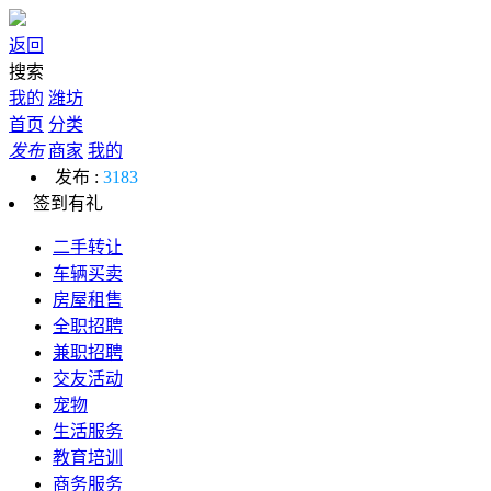
返回
搜索
我的
潍坊
首页
分类
发布
商家
我的
发布 :
3183
签到有礼
二手转让
车辆买卖
房屋租售
全职招聘
兼职招聘
交友活动
宠物
生活服务
教育培训
商务服务