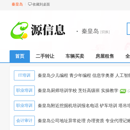
秦皇岛
收藏到桌面
·
秦皇岛
[切换]
首页
二手转让
车辆买卖
房屋租售
全
IT培训
秦皇岛少儿编程 青少年编程 信息学奥赛 人工
6)
职业培训
秦皇岛厨师培训学校 烹饪高级班 实操教学
(
职业培训
秦皇岛附近挖掘机培训报名电话 铲车培训 塔吊
3)
会计审计
秦皇岛公司地址异常处理 办理资质 专业代理记