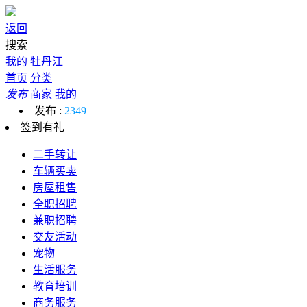
返回
搜索
我的
牡丹江
首页
分类
发布
商家
我的
发布 :
2349
签到有礼
二手转让
车辆买卖
房屋租售
全职招聘
兼职招聘
交友活动
宠物
生活服务
教育培训
商务服务