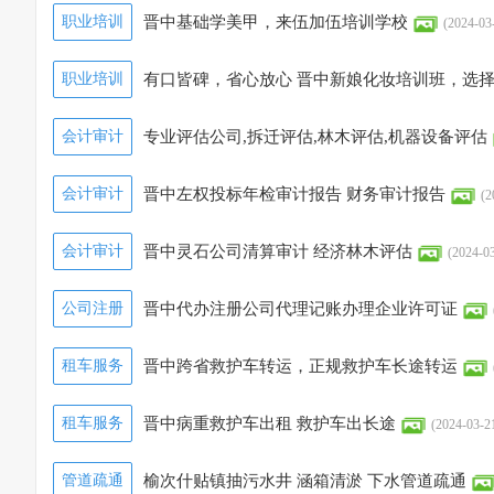
职业培训
晋中基础学美甲，来伍加伍培训学校
(2024-03
职业培训
有口皆碑，省心放心 晋中新娘化妆培训班，选
46:16)
会计审计
专业评估公司,拆迁评估,林木评估,机器设备评估
会计审计
晋中左权投标年检审计报告 财务审计报告
(2
会计审计
晋中灵石公司清算审计 经济林木评估
(2024-03
公司注册
晋中代办注册公司代理记账办理企业许可证
租车服务
晋中跨省救护车转运，正规救护车长途转运
租车服务
晋中病重救护车出租 救护车出长途
(2024-03-2
管道疏通
榆次什贴镇抽污水井 涵箱清淤 下水管道疏通